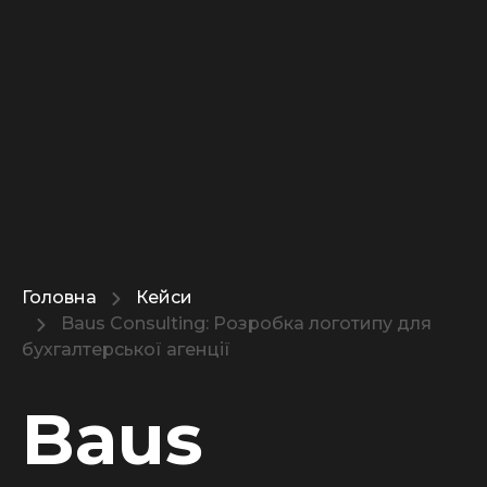
Головна
Кейси
Baus Consulting: Розробка логотипу для
бухгалтерської агенції
Baus