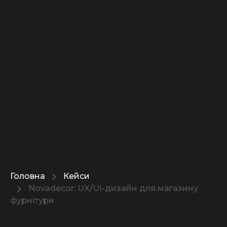
Головна
Кейси
Novadecor: UX/UI-дизайн для магазину
фурнітури