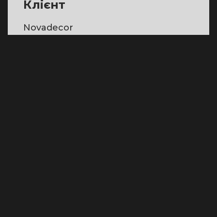
Клієнт
Novadecor
Ніша
Інтернет-магазин
Послуги
UX/UI-дизайн
Інструменти
Figma